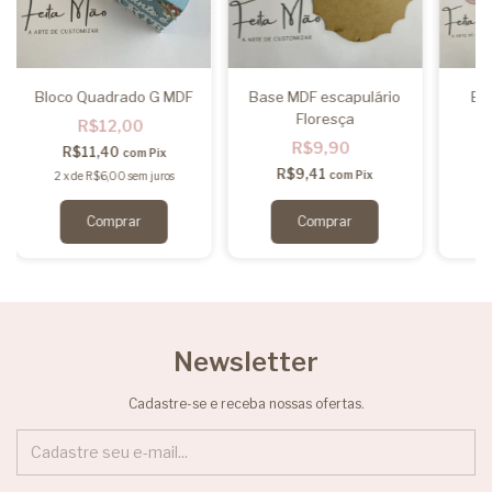
Bloco Quadrado G MDF
Base MDF escapulário
Ba
Floresça
R$12,00
R$9,90
R$11,40
com
Pix
R$9,41
com
Pix
2
x
de
R$6,00
sem juros
2
Newsletter
Cadastre-se e receba nossas ofertas.