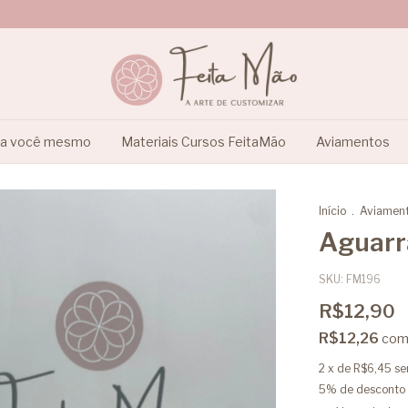
ça você mesmo
Materiais Cursos FeitaMão
Aviamentos
Início
.
Aviamen
Aguarr
SKU:
FM196
R$12,90
R$12,26
co
2
x de
R$6,45
se
5% de desconto