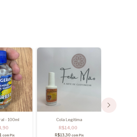
ral - 100ml
Cola Legitima
Tinta Metal C
Met
3,90
R$14,00
R$2
1
R$13,30
com
Pix
com
Pix