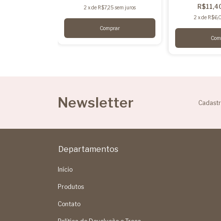
R$11,4
5
sem juros
2
x
de
R$7,25
sem juros
2
x
de
R$6,
Newsletter
Cadastr
Departamentos
Início
Produtos
Contato