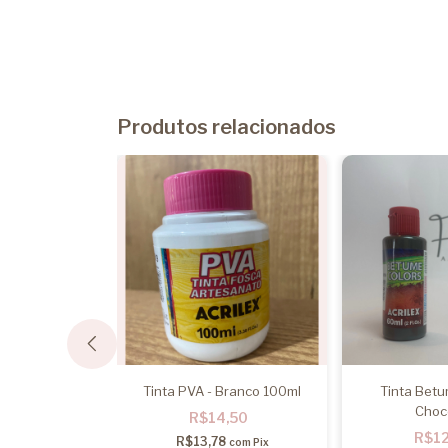
Produtos relacionados
 Preto 100ml
Tinta PVA - Branco 100ml
Tinta Betu
Choc
,50
R$14,50
R$1
8
R$13,78
com
Pix
com
Pix