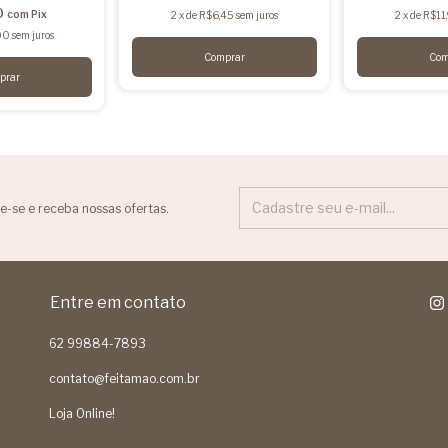
0
com
Pix
2
x
de
R$6,45
sem juros
2
x
de
R$11
00
sem juros
e-se e receba nossas ofertas.
Entre em contato
62 99884-7893
contato@feitamao.com.br
Loja Online!