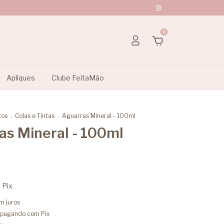
0
Apliques
Clube FeitaMão
tos
.
Colas e Tintas
.
Aguarras Mineral - 100ml
as Mineral - 100ml
m
Pix
m juros
pagando com Pix