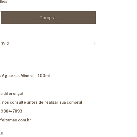
lhes
nvio
x Aguarras Mineral - 100ml
a diferença!
, nos consulte antes de realizar sua compra!
99884-7893
feitamao.com.br
ar