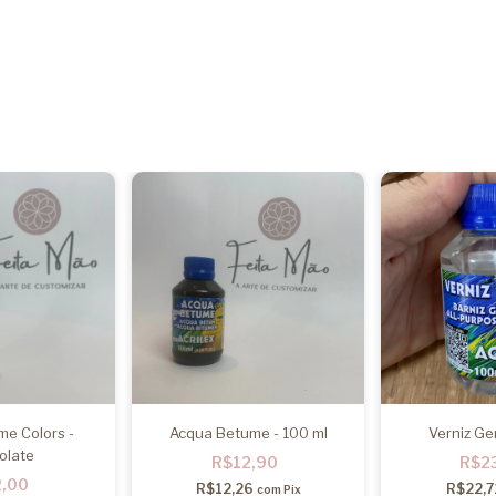
me Colors -
Acqua Betume - 100 ml
Verniz Ge
olate
R$12,90
R$2
2,00
R$12,26
R$22,7
com
Pix