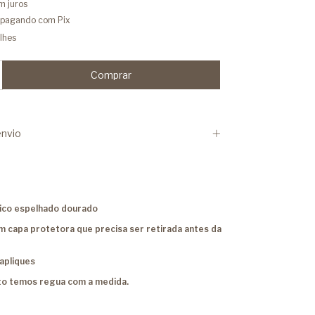
m juros
pagando com Pix
lhes
nvio
lico espelhado dourado
com capa protetora que precisa ser retirada antes da
apliques
to temos regua com a medida.