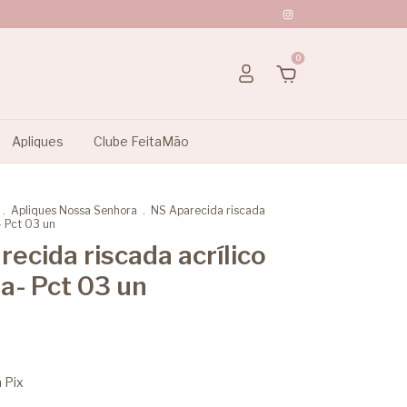
0
Apliques
Clube FeitaMão
.
Apliques Nossa Senhora
.
NS Aparecida riscada
- Pct 03 un
ecida riscada acrílico
a- Pct 03 un
m
Pix