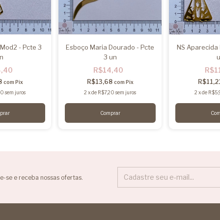
Mod2 - Pcte 3
Esboço Maria Dourado - Pcte
NS Aparecida 
n
3 un
4,40
R$14,40
R$1
8
R$13,68
R$11,2
com
Pix
com
Pix
20
sem juros
2
x
de
R$7,20
sem juros
2
x
de
R$5,
e-se e receba nossas ofertas.