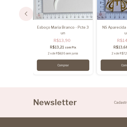
 mod03 - 01 un
Esboço Maria Branco - Pcte 3
NS Aparecida 
un
u
,00
R$13,90
R$1
0
com
Pix
R$13,21
R$13,6
com
Pix
00
sem juros
2
x
de
R$6,95
sem juros
2
x
de
R$7,
Newsletter
Cadastr