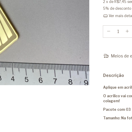
2
x de
R$7,45
se
5% de desconto
Ver mais deta
Meios de e
Descrição
Aplique em acri
O acrilico vai 
colagem!
Pacote com 03 
Tamanho: Na fo