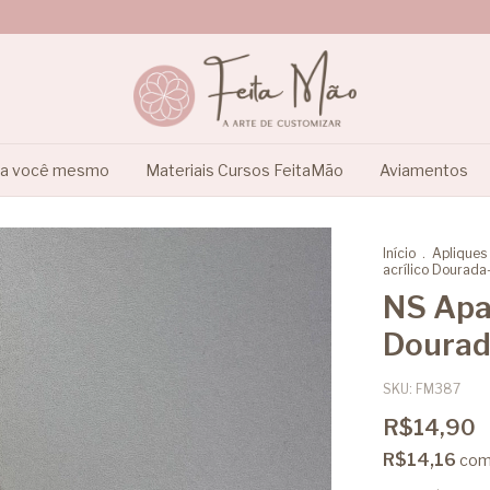
ça você mesmo
Materiais Cursos FeitaMão
Aviamentos
Início
.
Apliques
acrílico Dourada
NS Apar
Dourad
SKU:
FM387
R$14,90
R$14,16
co