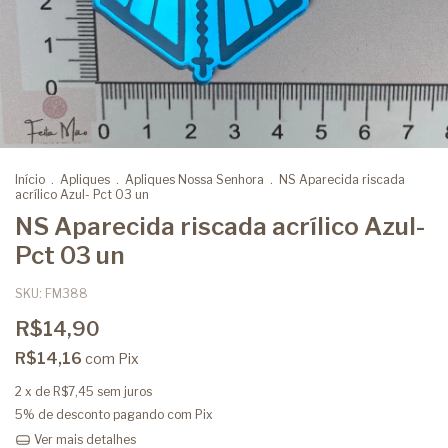
Início
.
Apliques
.
Apliques Nossa Senhora
.
NS Aparecida riscada
acrílico Azul- Pct 03 un
NS Aparecida riscada acrílico Azul-
Pct 03 un
SKU:
FM388
R$14,90
R$14,16
com
Pix
2
x de
R$7,45
sem juros
5% de desconto
pagando com Pix
Ver mais detalhes