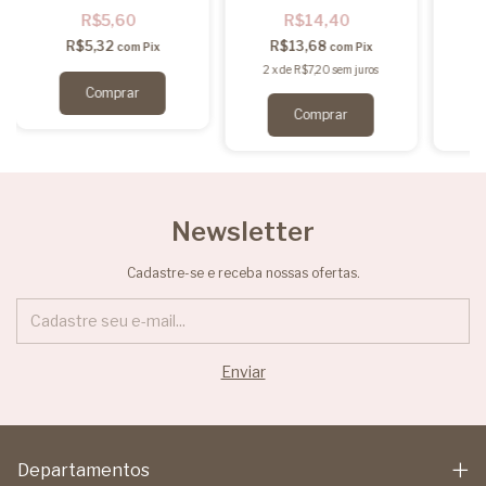
R$5,60
R$14,40
R$5,32
R$13,68
com
Pix
com
Pix
2
x
de
R$7,20
sem juros
2
Newsletter
Cadastre-se e receba nossas ofertas.
Departamentos