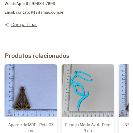
WhatsApp: 62 99884-7893
Email:
contato@feitamao.com.br
Compartilhar
Produtos relacionados
Aparecida MDF - Pcte 03
Esboço Maria Azul - Pcte
NS A
un
3 un