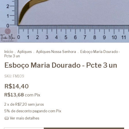
Início
.
Apliques
.
Apliques Nossa Senhora
.
Esboço Maria Dourado -
Pcte 3 un
Esboço Maria Dourado - Pcte 3 un
SKU:
FM109
R$14,40
R$13,68
com
Pix
2
x de
R$7,20
sem juros
5% de desconto
pagando com Pix
Ver mais detalhes