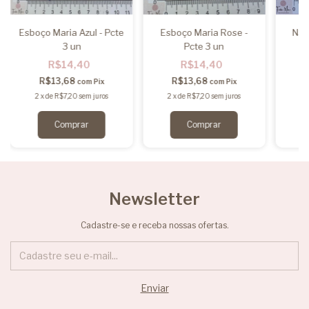
Esboço Maria Azul - Pcte
Esboço Maria Rose -
NS 
3 un
Pcte 3 un
R$14,40
R$14,40
R$13,68
R$13,68
com
Pix
com
Pix
2
x
de
R$7,20
sem juros
2
x
de
R$7,20
sem juros
2
Newsletter
Cadastre-se e receba nossas ofertas.