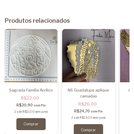
Produtos relacionados
Sagrada Família Acrilico
NS Guadalupe aplique
Ap
camadas
R$22,00
R$26,00
R$20,90
com
Pix
R$24,70
com
Pix
2
x
de
R$11,00
sem juros
2
x
de
R$13,00
sem juros
2