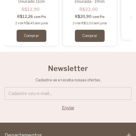
Dourado 11cm
Dourada - 19cm
R$12,90
R$22,00
R$12,26
R$20,90
com
Pix
com
Pix
2
x
2
x
de
R$6,45
sem juros
2
x
de
R$11,00
sem juros
Newsletter
Cadastre-se e receba nossas ofertas.
Departamentos