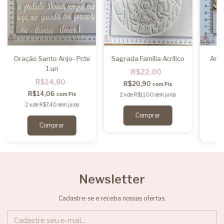
Oração Santo Anjo- Pcte
Sagrada Família Acrilico
Arab
1 un
R$22,00
R$14,80
R$20,90
com
Pix
R$14,06
com
Pix
2
x
de
R$11,00
sem juros
2
x
de
R$7,40
sem juros
2
x
Newsletter
Cadastre-se e receba nossas ofertas.