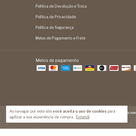
Política de Devolução e Troca
Política de Privacidade
Política de Segurança
Meios de Pagamento e Frete
Meios de pagamento
Ao navegar por este site
você aceita o uso de cookies
para
Copyright Feita Mão - 14093524000189 - 2026. Todos os direitos reser
agilizar a sua experiência de compra.
Entendi