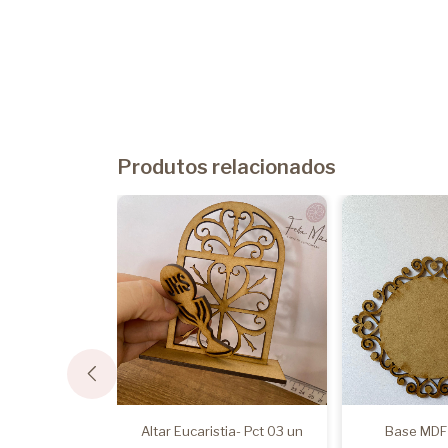
Produtos relacionados
 - Pcte 03 un
Altar Eucaristia- Pct 03 un
Base MDF