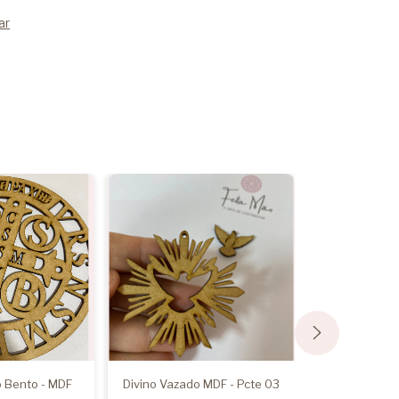
ar
 Bento - MDF
Divino Vazado MDF - Pcte 03
Base MDF