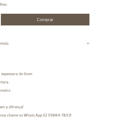
lhes
nvio
a espessura de 6mm
ntura.
âmetro
em a difrença!
a nos chame no Whats App 62 99884-7893!