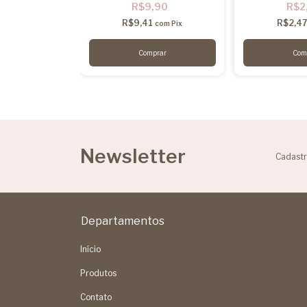
,00
R$9,90
R$2
5
R$9,41
R$2,4
com
Pix
com
Pix
Newsletter
Cadastr
Departamentos
Início
Produtos
Contato