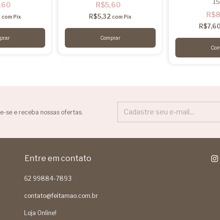
1
,60
R$5,60
R$8
7
R$5,32
com
Pix
com
Pix
R$7,6
e-se e receba nossas ofertas.
Entre em contato
62 99884-7893
contato@feitamao.com.br
Loja Online!