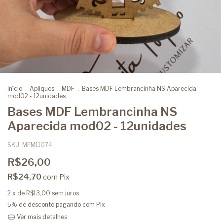
Início
.
Apliques
.
MDF
.
Bases MDF Lembrancinha NS Aparecida
mod02 - 12unidades
Bases MDF Lembrancinha NS
Aparecida mod02 - 12unidades
SKU:
MFM11074
R$26,00
R$24,70
com
Pix
2
x de
R$13,00
sem juros
5% de desconto
pagando com Pix
Ver mais detalhes