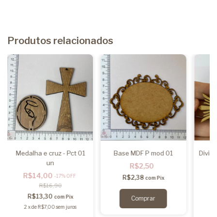
Produtos relacionados
Medalha e cruz - Pct 01
Base MDF P mod 01
Divin
un
R$2,50
R$14,00
-
17
%
OFF
R$2,38
com
Pix
R$16,90
R$13,30
com
Pix
2
x
de
R$7,00
sem juros