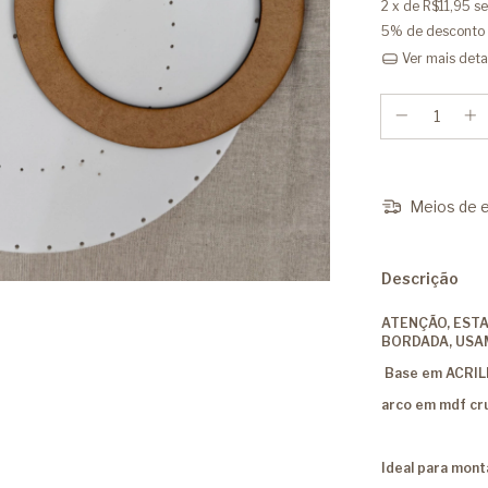
2
x de
R$11,95
se
5% de desconto
Ver mais deta
Meios de e
Descrição
ATENÇÃO, EST
BORDADA, USAM
Base em ACRI
arco em mdf cru
Ideal para mon