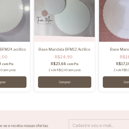
BFM24 acrilico
Base Mandala BFM12 Acrílico
Base Man
2,00
R$24,90
R$1
0
R$23,66
R$17,1
com
Pix
com
Pix
00
sem juros
2
x
de
R$12,45
sem juros
2
x
de
R$9,
e-se e receba nossas ofertas.