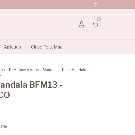
0
Apliques
Clube FeitaMão
tos
.
BFM Base p bordar Mandala
.
Base Mandala
O
andala BFM13 -
ICO
Pix