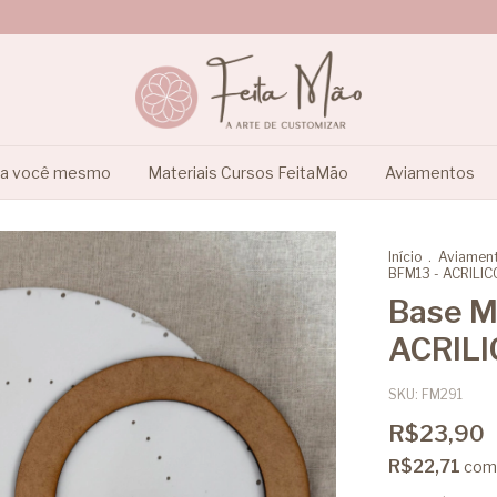
ça você mesmo
Materiais Cursos FeitaMão
Aviamentos
Início
.
Aviamen
BFM13 - ACRILIC
Base M
ACRIL
SKU:
FM291
R$23,90
R$22,71
com