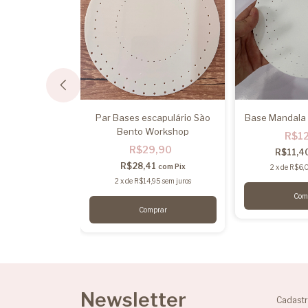
ala BFM14
Par Bases escapulário São
Base Mandala 
Bento Workshop
,00
R$1
R$29,90
0
R$11,4
com
Pix
R$28,41
com
Pix
00
sem juros
2
x
de
R$6,
2
x
de
R$14,95
sem juros
Newsletter
Cadastr