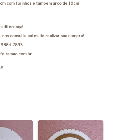
31cm com furinhos e tambem arco de 19cm
a diferença!
, nos consulte antes de realizar sua compra!
99884-7893
feitamao.com.br
ar