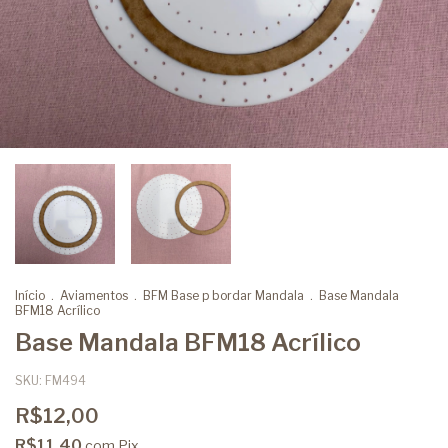
Início
.
Aviamentos
.
BFM Base p bordar Mandala
.
Base Mandala
BFM18 Acrílico
Base Mandala BFM18 Acrílico
SKU:
FM494
R$12,00
R$11,40
com
Pix