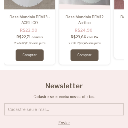
Base Mandala BFM13 -
Base Mandala BFM12
Bas
ACRILICO
Acrílico
R$23,90
R$24,90
R$22,71
R$23,66
com
Pix
com
Pix
2
2
x
de
R$11,95
sem juros
2
x
de
R$12,45
sem juros
Newsletter
Cadastre-se e receba nossas ofertas.