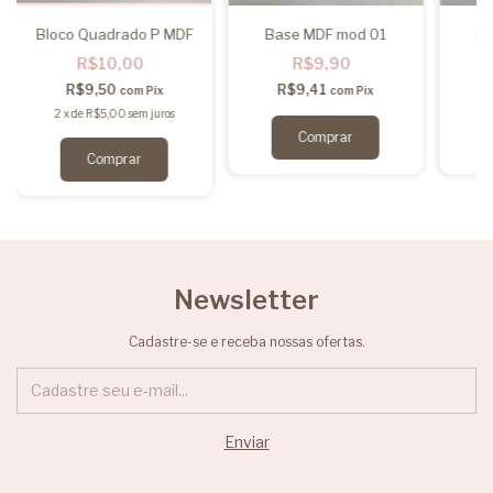
Bloco Quadrado P MDF
Base MDF mod 01
Ba
R$10,00
R$9,90
R$9,50
R$9,41
com
Pix
com
Pix
2
x
de
R$5,00
sem juros
Newsletter
Cadastre-se e receba nossas ofertas.