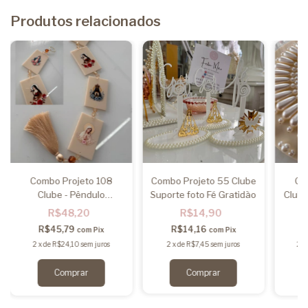
Produtos relacionados
Combo Projeto 108
Combo Projeto 55 Clube
Co
Clube - Pêndulo
Suporte foto Fé Gratidão
Clube
Mãezinha Luxo
F
R$48,20
R$14,90
R$45,79
R$14,16
com
Pix
com
Pix
2
x
de
R$24,10
sem juros
2
x
de
R$7,45
sem juros
2
x
Comprar