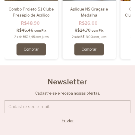
Combo Projeto 51 Clube
Aplique NS Graças e
Co
Presépio de Acrilico
Medalha
Club
R$48,90
R$26,00
R$46,46
R$24,70
com
Pix
com
Pix
2
x
de
R$24,45
sem juros
2
x
de
R$13,00
sem juros
2
Newsletter
Cadastre-se e receba nossas ofertas.