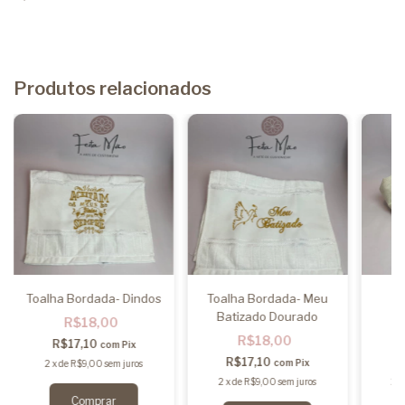
Produtos relacionados
Toalha Bordada- Dindos
Toalha Bordada- Meu
T
Batizado Dourado
R$18,00
R$18,00
R$17,10
com
Pix
R$17,10
com
Pix
2
x
de
R$9,00
sem juros
2
x
de
R$9,00
sem juros
2