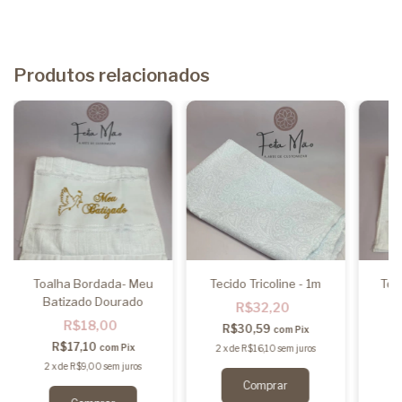
Produtos relacionados
Toalha Bordada- Meu
Tecido Tricoline - 1m
Toa
Batizado Dourado
R$32,20
R$18,00
R$30,59
com
Pix
R$17,10
com
Pix
2
x
de
R$16,10
sem juros
2
2
x
de
R$9,00
sem juros