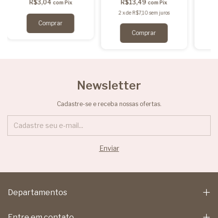
R$3,04
R$13,49
com
Pix
com
Pix
2
x
de
R$7,10
sem juros
2
Newsletter
Cadastre-se e receba nossas ofertas.
Departamentos
Entre em contato