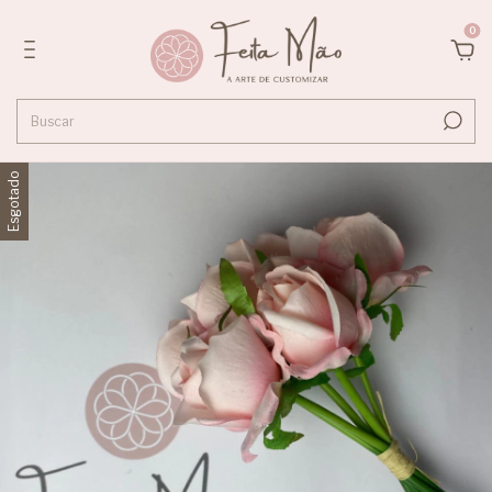
0
Esgotado