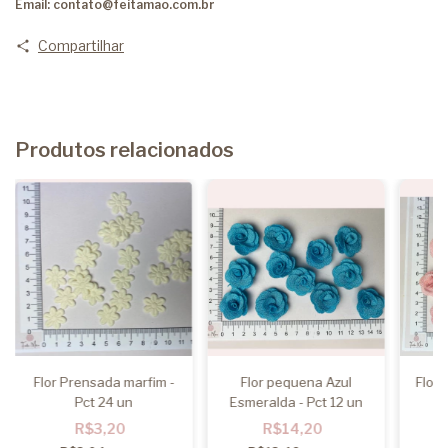
Email:
contato@feitamao.com.br
Compartilhar
Produtos relacionados
Flor Prensada marfim -
Flor pequena Azul
Flor
Pct 24 un
Esmeralda - Pct 12 un
R$3,20
R$14,20