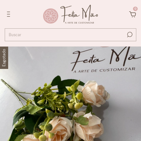
0
Esgotado