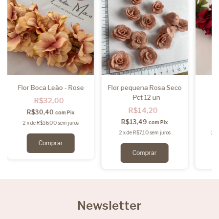
Flor Boca Leão - Rose
Flor pequena Rosa Seco
F
- Pct 12 un
R$32,00
R$14,20
R$30,40
com
Pix
R$13,49
R
com
Pix
2
x
de
R$16,00
sem juros
2
x
de
R$7,10
sem juros
2
x
Newsletter