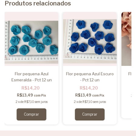
Produtos relacionados
Flor pequena Azul
Flor pequena Azul Escuro
Flor
Esmeralda - Pct 12 un
- Pct 12 un
R$14,20
R$14,20
R
R$13,49
R$13,49
com
Pix
com
Pix
2
x
2
x
de
R$7,10
sem juros
2
x
de
R$7,10
sem juros