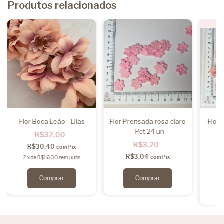
Produtos relacionados
Flor Boca Leão - Lilas
Flor Prensada rosa claro
Flor
- Pct 24 un
R$32,00
R$3,20
R$30,40
com
Pix
R$3,04
com
Pix
2
x
de
R$16,00
sem juros
2