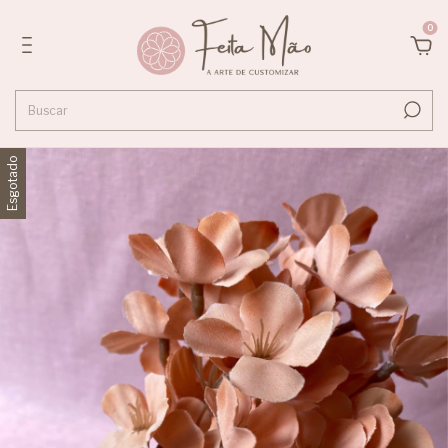
0
Esgotado