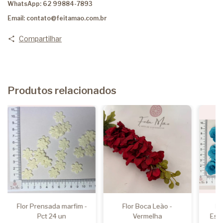
WhatsApp: 62 99884-7893
Email:
contato@feitamao.com.br
Compartilhar
Produtos relacionados
Flor Prensada marfim -
Flor Boca Leão -
Fl
Pct 24 un
Vermelha
Esme