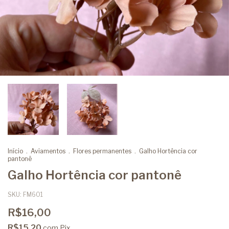
Início
.
Aviamentos
.
Flores permanentes
.
Galho Hortência cor
pantonê
Galho Hortência cor pantonê
SKU:
FM601
R$16,00
R$15,20
com
Pix