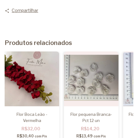
Compartilhar
Produtos relacionados
Flor Boca Leão -
Flor pequena Branca-
Flor
Vermelha
Pct 12 un
R$32,00
R$14,20
R$30,40
R$13,49
com
Pix
com
Pix