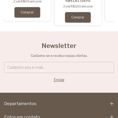
R$41,61
com
Pix
2
x
de
R$9,95
sem juros
2
2
x
de
R$21,90
sem juros
Comprar
Newsletter
Cadastre-se e receba nossas ofertas.
Departamentos
Entre em contato