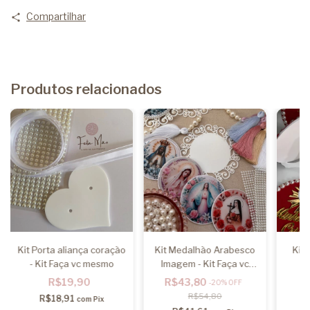
Compartilhar
Produtos relacionados
Kit Porta aliança coração
Kit Medalhão Arabesco
Kit 
- Kit Faça vc mesmo
Imagem - Kit Faça vc
mesmo
R$19,90
R$43,80
-
20
%
OFF
R$54,80
R$18,91
com
Pix