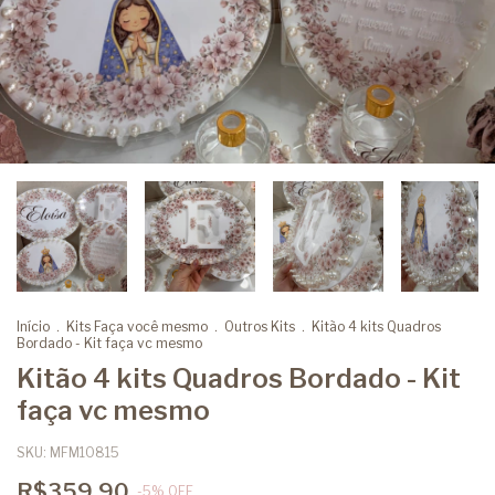
Início
.
Kits Faça você mesmo
.
Outros Kits
.
Kitão 4 kits Quadros
Bordado - Kit faça vc mesmo
Kitão 4 kits Quadros Bordado - Kit
faça vc mesmo
SKU:
MFM10815
R$359,90
-
5
%
OFF