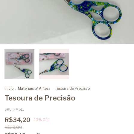
Início
.
Materiais p/ Artesã
.
Tesoura de Precisão
Tesoura de Precisão
SKU:
FM611
R$34,20
-
10
%
OFF
R$38,00