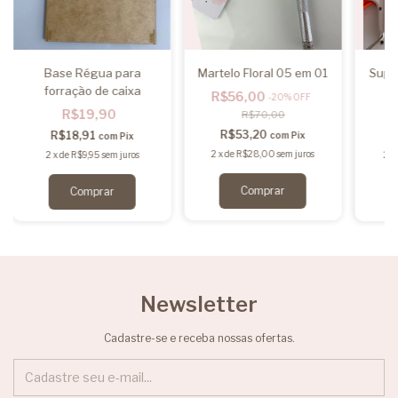
Base Régua para
Martelo Floral 05 em 01
Supor
forração de caixa
R$56,00
-
20
%
OFF
R$19,90
R$70,00
R$53,20
R$18,91
com
Pix
com
Pix
2
x
de
R$28,00
sem juros
2
x
de
R$9,95
sem juros
2
x
Newsletter
Cadastre-se e receba nossas ofertas.