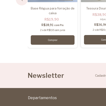
e Precisão
Base Régua para forração de
Tesoura Dou
caixa
0
R$38,9
-
10
%
OFF
R$19,90
8,00
R$4
9
R$36,9
R$18,91
com
Pix
com
Pix
10
sem juros
2
x
de
R$19,
2
x
de
R$9,95
sem juros
Newsletter
Cadastr
Departamentos