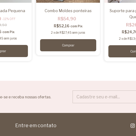
rada Pequena
Combo Moldes ponteiras
Suporte para 
Qu
0
R$54,90
-
11
%
OFF
R$2
3,50
R$52,16
com
Pix
6
R$24,
com
Pix
2
x
de
R$27,45
sem juros
45
sem juros
2
x
de
R$13
e-se e receba nossas ofertas.
Entre em contato