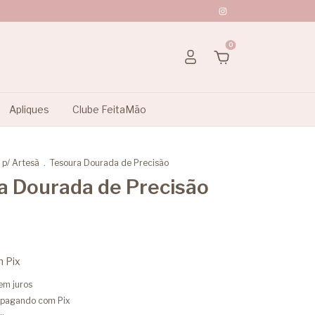
0
Apliques
Clube FeitaMão
 p/ Artesã
.
Tesoura Dourada de Precisão
a Dourada de Precisão
m
Pix
em juros
pagando com Pix