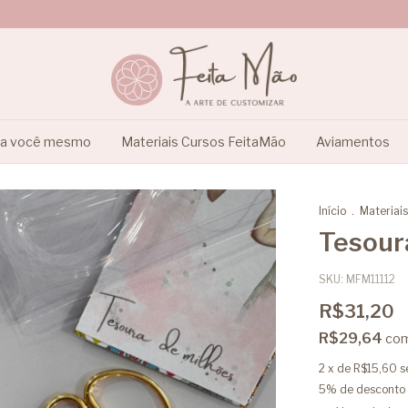
ça você mesmo
Materiais Cursos FeitaMão
Aviamentos
Início
.
Materiais
Tesour
SKU:
MFM11112
R$31,20
R$29,64
co
2
x de
R$15,60
s
5% de desconto