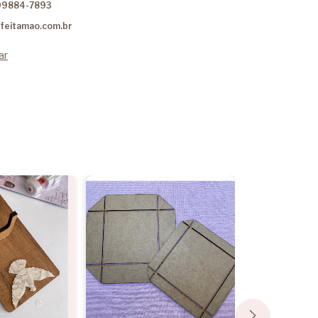
99884-7893
feitamao.com.br
ar