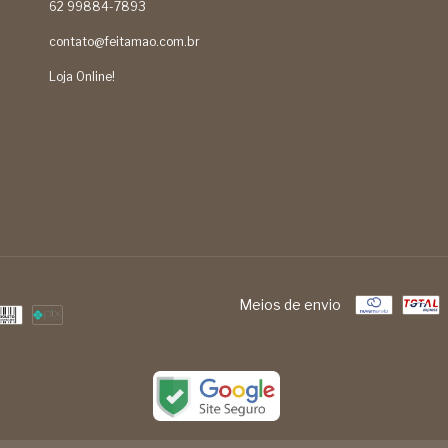
62 99884-7893
contato@feitamao.com.br
Loja Online!
Meios de envio