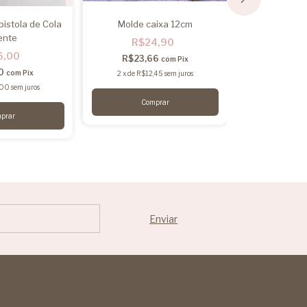
pistola de Cola
Molde caixa 12cm
Caixa co
ente
R$24,90
R$1
6,00
R$23,66
R$117,
com
Pix
70
com
Pix
2
x
de
R$12,45
sem juros
2
x
de
R$62
,00
sem juros