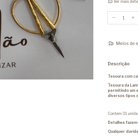
Ver mais deta
Meios de e
Descrição
Tesoura com c
Tesoura da Lanm
permitindo um 
diversos tipos 
Contem 01 unid
Detalhes fazem 
Qualquer duvida