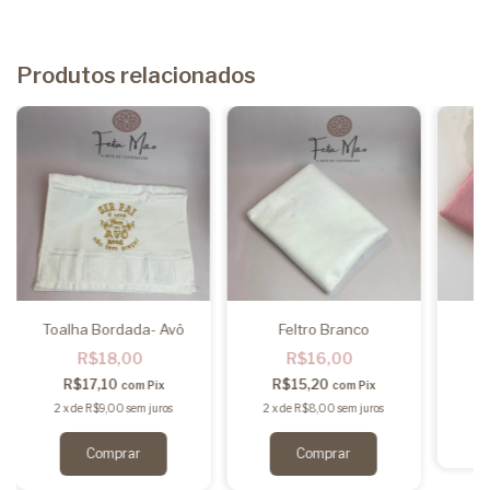
Produtos relacionados
Toalha Bordada- Avô
Feltro Branco
L
R$18,00
R$16,00
R$17,10
R$15,20
com
Pix
com
Pix
2
x
de
R$9,00
sem juros
2
x
de
R$8,00
sem juros