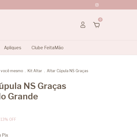
0
Apliques
Clube FeitaMão
a você mesmo
.
Kit Altar
.
Altar Cúpula NS Graças
Cúpula NS Graças
do Grande
-
13
%
OFF
m
Pix