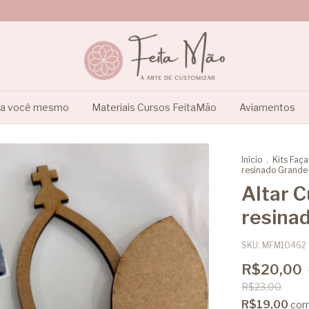
ça você mesmo
Materiais Cursos FeitaMão
Aviamentos
Início
.
Kits Faç
resinado Grande
Altar 
resina
SKU:
MFM10462
R$20,00
R$23,00
R$19,00
co