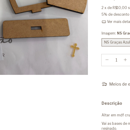
2
x de
R$10,00
s
5% de desconto
Ver mais deta
Imagem:
NS Gra
NS Graças Azul
Meios de e
Descrição
Altar em mdf c
Vai as bases de 
resinado.