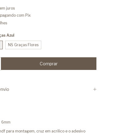
em juros
pagando com Pix
lhes
ças Azul
NS Graças Flores
nvio
ru 6mm
mdf para montagem, cruz em acrilico e o adesivo