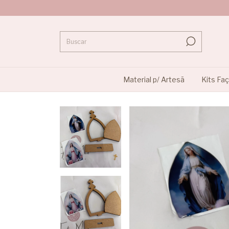
Material p/ Artesã
Kits Fa