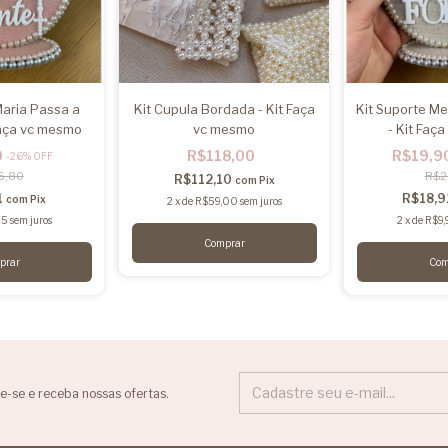
Maria Passa a
Kit Cupula Bordada - Kit Faça
Kit Suporte Me
Faça vc mesmo
vc mesmo
- Kit Faç
0
R$118,00
R$19,9
-
26
%
OFF
6,80
R$2
R$112,10
com
Pix
1
R$18,
com
Pix
2
x
de
R$59,00
sem juros
95
sem juros
2
x
de
R$9,
e-se e receba nossas ofertas.