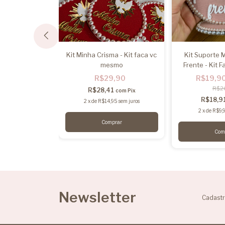
Kit Minha Crisma - Kit faca vc
Kit Suporte 
mesmo
Frente - Kit 
rdado Linho e
Faça vc mesmo
R$29,90
R$19,9
,90
R$2
R$28,41
com
Pix
R$18,9
6
2
x
de
R$14,95
sem juros
com
Pix
2
x
de
R$9,
45
sem juros
rar
Newsletter
Cadastr