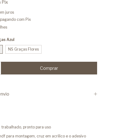
m
Pix
em juros
pagando com Pix
lhes
ças Azul
NS Graças Flores
nvio
 trabalhado, pronto para uso
mdf para montagem, cruz em acrilico e o adesivo