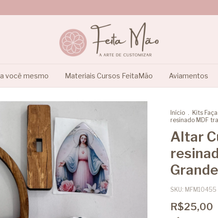
ça você mesmo
Materiais Cursos FeitaMão
Aviamentos
Início
.
Kits Faç
resinado MDF tr
Altar 
resina
Grand
SKU:
MFM10455
R$25,00