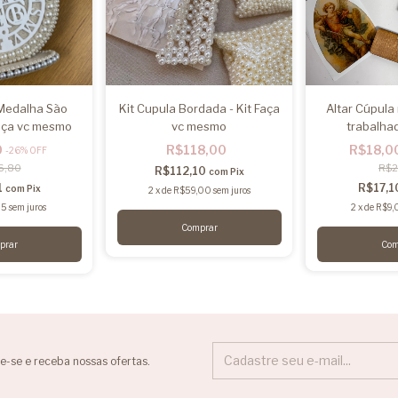
 Medalha São
Kit Cupula Bordada - Kit Faça
Altar Cúpula
Faça vc mesmo
vc mesmo
trabalha
0
R$118,00
R$18,0
-
26
%
OFF
6,80
R$2
R$112,10
com
Pix
1
R$17,1
com
Pix
2
x
de
R$59,00
sem juros
95
sem juros
2
x
de
R$9,
Com
e-se e receba nossas ofertas.