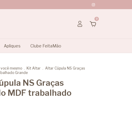
0
Apliques
Clube FeitaMão
a você mesmo
.
Kit Altar
.
Altar Cúpula NS Graças
abalhado Grande
Cúpula NS Graças
do MDF trabalhado
e