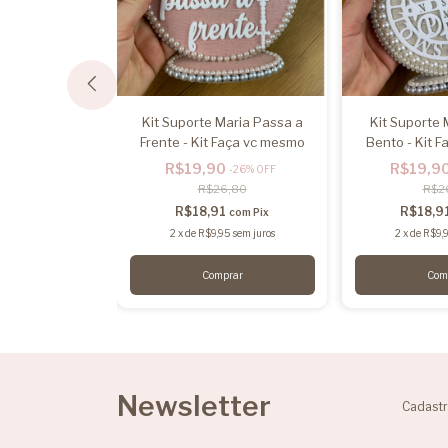
no - Kit Faça vc
Kit Suporte Maria Passa a
Kit Suporte
smo
Frente - Kit Faça vc mesmo
Bento - Kit 
0
R$19,90
R$19,9
-
26
%
OFF
-
26
%
OFF
6,80
R$26,80
R$2
1
R$18,91
R$18,9
com
Pix
com
Pix
5
sem juros
2
x
de
R$9,95
sem juros
2
x
de
R$9,
Newsletter
Cadastr