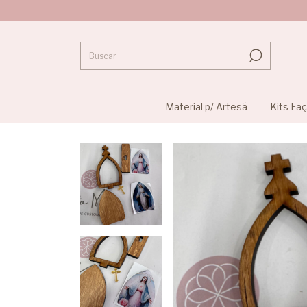
Material p/ Artesã
Kits Fa