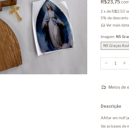
R$23,75
co
2
x de
R$12,50
s
5% de desconto
Ver mais deta
Imagem:
NS Gra
NS Graças Azul
Meios de e
Descrição
AAltar em mdf ja
Vai as bases de 