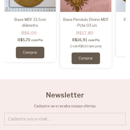
Base MDF 13,5cm
Base Pendulo Divino MDF
Ba
diâmetro
- Pcte 03 un
R$6,00
R$17,80
R$5,70
R$16,91
com
Pix
com
Pix
2
x
de
R$8,90
sem juros
Newsletter
Cadastre-se e receba nossas ofertas.