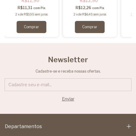
R$11,90
R$12,90
R$11,31
R$12,26
com
Pix
com
Pix
2
x
de
R$5,95
sem juros
2
x
de
R$6,45
sem juros
2
x
Newsletter
Cadastre-se e receba nossas ofertas.
Departamentos