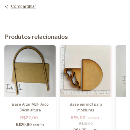
Compartilhar
Produtos relacionados
Base Altar MDF Arco
Base em mdf para
B
34cm altura
molduras
R
R$22,00
R$5,00
-
72
%
OFF
R$18,00
R$20,90
com
Pix