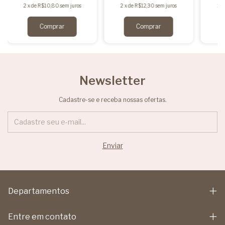
2
x
de
R$10,80
sem juros
2
x
de
R$12,30
sem juros
2
x
Newsletter
Cadastre-se e receba nossas ofertas.
Departamentos
Entre em contato