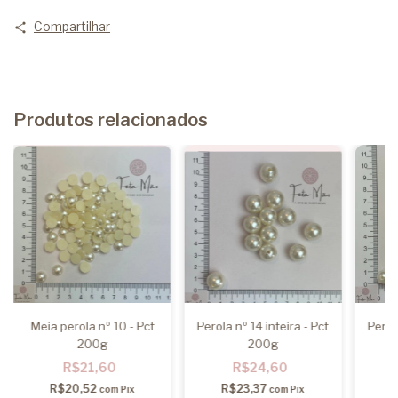
Compartilhar
Produtos relacionados
Meia perola nº 10 - Pct
Perola nº 14 inteira - Pct
Perol
200g
200g
R$21,60
R$24,60
R$20,52
R$23,37
com
Pix
com
Pix