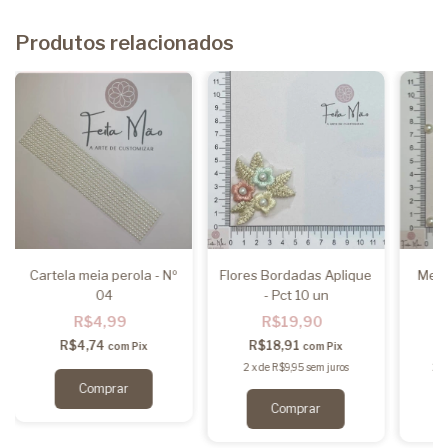
Produtos relacionados
Cartela meia perola - Nº
Flores Bordadas Aplique
Meia
04
- Pct 10 un
R$4,99
R$19,90
R$4,74
R$18,91
com
Pix
com
Pix
2
x
de
R$9,95
sem juros
2
x