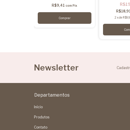
R$1
7
R$9,41
com
Pix
com
Pix
R$18,9
30
sem juros
2
x
de
R$9,
Newsletter
Cadastr
Departamentos
Início
Produtos
Contato