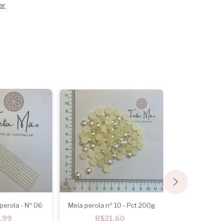
ar
perola - Nº 06
Meia perola nº 10 - Pct 200g
Fio e
,99
R$21,60
R$1