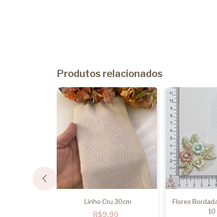
Produtos relacionados
teira - Pct 200g
Linho Cru 30cm
Flores Bordada
10
,60
R$9,90