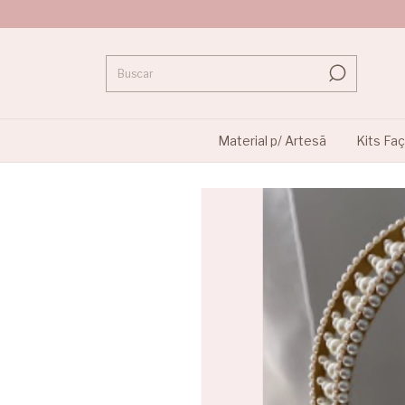
Material p/ Artesã
Kits Fa