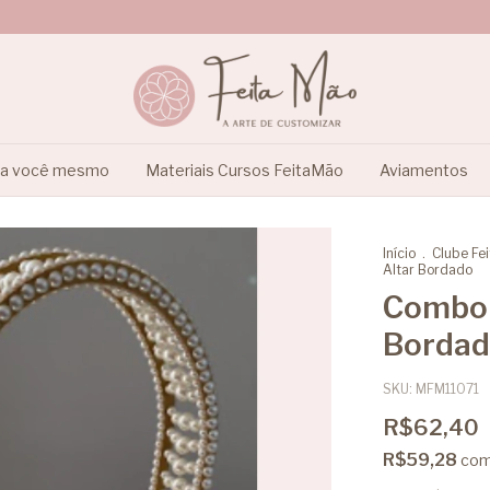
ça você mesmo
Materiais Cursos FeitaMão
Aviamentos
Início
.
Clube Fe
Altar Bordado
Combo 
Borda
SKU:
MFM11071
R$62,40
R$59,28
co