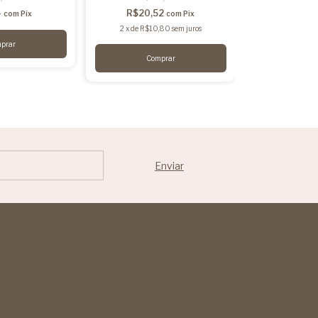
4
R$20,52
R$18,
com
Pix
com
Pix
2
x
de
R$10,80
sem juros
2
x
de
R$9