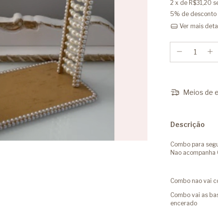
2
x de
R$31,20
s
5% de desconto
Ver mais deta
Meios de e
Descrição
Combo para segui
Nao acompanha
Combo nao vai co
Combo vai as base
encerado