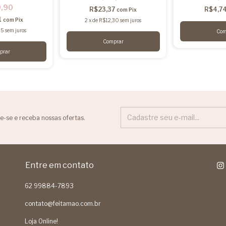
9,90
R$23,37
R$4,7
com
Pix
1
com
Pix
2
x
de
R$12,30
sem juros
95
sem juros
e-se e receba nossas ofertas.
Entre em contato
62 99884-7893
contato@feitamao.com.br
Loja Online!