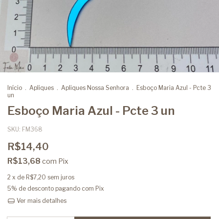
Início
.
Apliques
.
Apliques Nossa Senhora
.
Esboço Maria Azul - Pcte 3
un
Esboço Maria Azul - Pcte 3 un
SKU:
FM368
R$14,40
R$13,68
com
Pix
2
x de
R$7,20
sem juros
5% de desconto
pagando com Pix
Ver mais detalhes