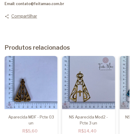
Email:
contato@feitamao.com.br
Compartilhar
Produtos relacionados
Aparecida MDF - Pcte 03
NS Aparecida Mod2 -
NS A
un
Pcte 3 un
R$5,60
R$14,40