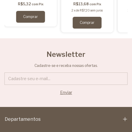
R$5,32
R$13,68
com
Pix
com
Pix
2
x
de
R$7,20
sem juros
2
x
Newsletter
Cadastre-se e receba nossas ofertas.
Departamentos