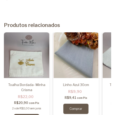
Produtos relacionados
Toalha Bordada- Minha
Linho Azul 30cm
Tec
Crisma
R$9,90
R$22,00
R$9,41
com
Pix
R$20,90
com
Pix
2
2
x
de
R$11,00
sem juros