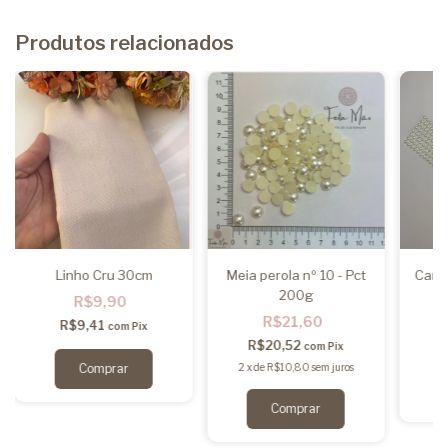
Produtos relacionados
Linho Cru 30cm
Meia perola nº 10 - Pct
Carte
200g
R$9,90
R$21,60
R$9,41
com
Pix
R$20,52
com
Pix
2
x
de
R$10,80
sem juros