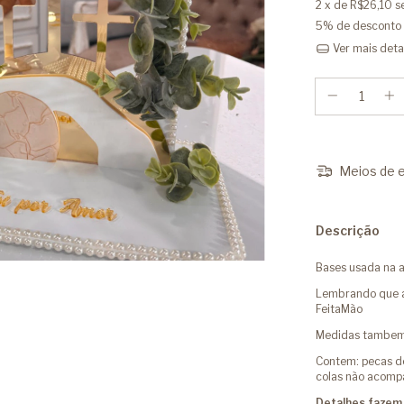
2
x de
R$26,10
s
5% de desconto
Ver mais deta
Meios de e
Descrição
Bases usada na a
Lembrando que a 
FeitaMão
Medidas tambem 
Contem: pecas de 
colas não acom
Detalhes fazem 