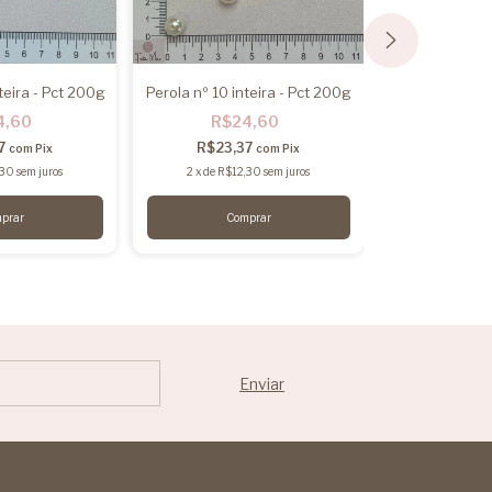
teira - Pct 200g
Perola nº 10 inteira - Pct 200g
Flores Bordada
10
4,60
R$24,60
R$1
37
R$23,37
com
Pix
com
Pix
R$18,
,30
sem juros
2
x
de
R$12,30
sem juros
2
x
de
R$9