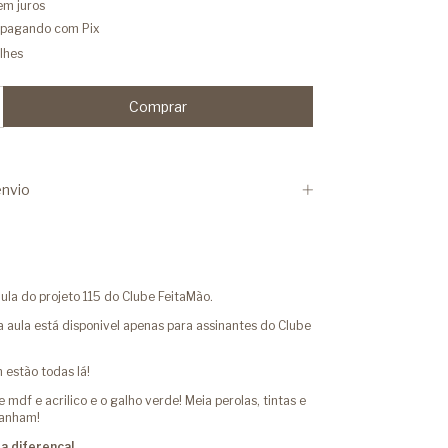
em juros
pagando com Pix
lhes
nvio
ula do projeto 115 do Clube FeitaMão.
aula está disponivel apenas para assinantes do Clube
estão todas lá!
mdf e acrilico e o galho verde! Meia perolas, tintas e
panham!
a diferença!