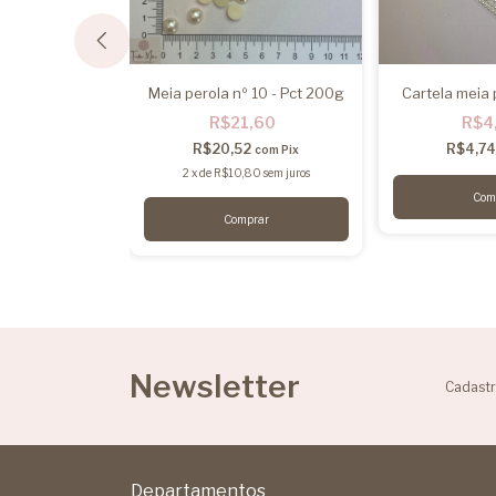
 08 - Pct 200g
Meia perola nº 10 - Pct 200g
Cartela meia 
,60
R$21,60
R$4
7
R$20,52
R$4,7
com
Pix
com
Pix
30
sem juros
2
x
de
R$10,80
sem juros
Newsletter
Cadastr
Departamentos