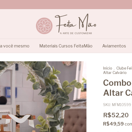
ça você mesmo
Materiais Cursos FeitaMão
Aviamentos
Início
.
Clube Fe
Altar Calvário
Combo 
Altar C
SKU:
MFM10599
R$52,20
R$49,59
co