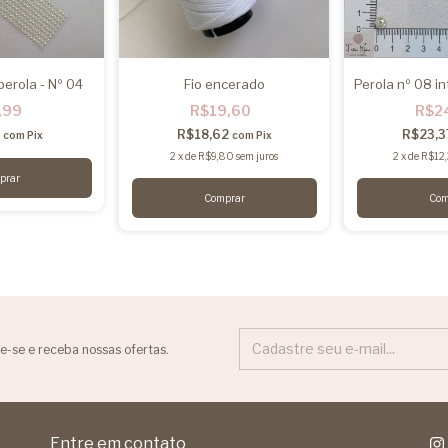
perola - Nº 04
Fio encerado
Perola nº 08 in
,99
R$19,60
R$2
4
R$18,62
R$23,
com
Pix
com
Pix
2
x
de
R$9,80
sem juros
2
x
de
R$12
e-se e receba nossas ofertas.
Entre em contato