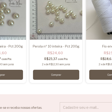
teira - Pct 200g
Perola nº 10 inteira - Pct 200g
Fio e
4,60
R$24,60
R$1
7
R$23,37
R$18,
com
Pix
com
Pix
30
sem juros
2
x
de
R$12,30
sem juros
2
x
de
R$9,
e-se e receba nossas ofertas.