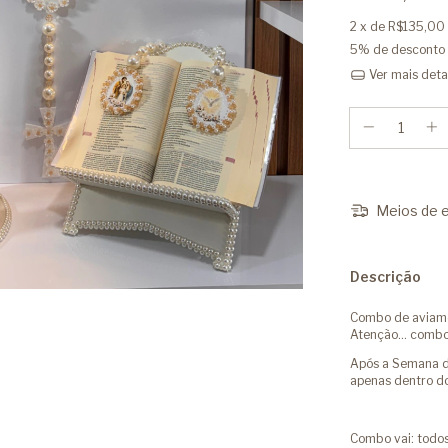
2
x de
R$135,00
5% de desconto
Ver mais deta
Meios de e
Descrição
Combo de aviame
Atenção... combo
Após a Semana do
apenas dentro do
Combo vai: todos