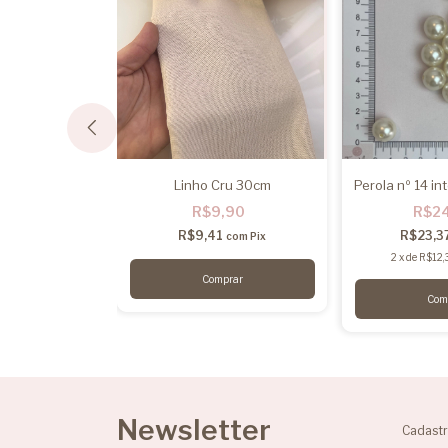
perola - Nº 04
Linho Cru 30cm
Perola nº 14 in
,99
R$9,90
R$2
4
R$9,41
R$23,3
com
Pix
com
Pix
2
x
de
R$12,
Newsletter
Cadastr