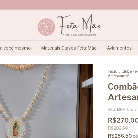
ça você mesmo
Materiais Cursos FeitaMão
Aviamentos
Início
.
Clube Fe
Artesanato!
Combão
Artesa
SKU:
MFM10537
R$270,0
R$282,50
R$256,50
c