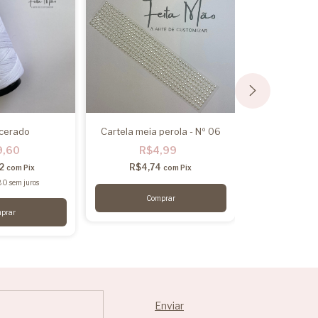
ncerado
Cartela meia perola - Nº 06
Meia perola n
9,60
R$4,99
R$2
62
R$4,74
R$23,
com
Pix
com
Pix
80
sem juros
2
x
de
R$12