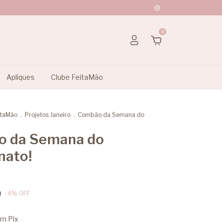
0
Apliques
Clube FeitaMão
itaMão
.
Projetos Janeiro
.
Combão da Semana do
 da Semana do
nato!
0
-
4
%
OFF
om
Pix