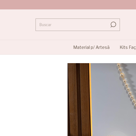
Material p/ Artesã
Kits Fa