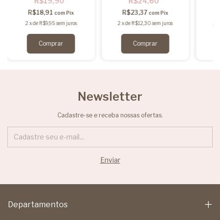
R$19,90
R$24,60
R$18,91
R$23,37
com
Pix
com
Pix
2
x
de
R$9,95
sem juros
2
x
de
R$12,30
sem juros
2
x
Newsletter
Cadastre-se e receba nossas ofertas.
Departamentos