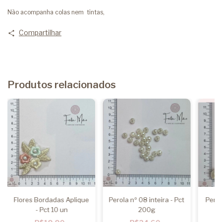
Não acompanha colas nem tintas,
Compartilhar
Produtos relacionados
Flores Bordadas Aplique
Perola nº 08 inteira - Pct
Perol
- Pct 10 un
200g