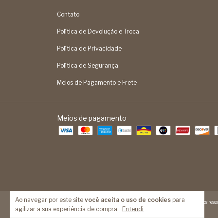
Contato
Política de Devolução e Troca
Política de Privacidade
Política de Segurança
Meios de Pagamento e Frete
Meios de pagamento
Ao navegar por este site
você aceita o uso de cookies
para
Copyright Feita Mão - 14093524000189 - 2026. Todos os direitos reser
agilizar a sua experiência de compra.
Entendi