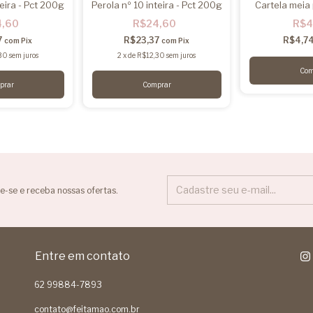
teira - Pct 200g
Perola nº 10 inteira - Pct 200g
Cartela meia 
4,60
R$24,60
R$4
7
R$23,37
R$4,7
com
Pix
com
Pix
30
sem juros
2
x
de
R$12,30
sem juros
e-se e receba nossas ofertas.
Entre em contato
62 99884-7893
contato@feitamao.com.br