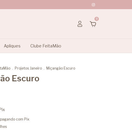
0
Apliques
Clube FeitaMão
itaMão
.
Projetos Janeiro
.
Miçangão Escuro
ão Escuro
Pix
pagando com Pix
lhes