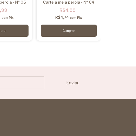
perola - Nº 06
Cartela meia perola - Nº 04
Meia perola n
,99
R$4,99
R$2
4
R$4,74
R$23,
com
Pix
com
Pix
2
x
de
R$12