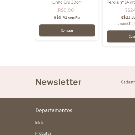
 10 - Pct 200g
Linho Cru 30cm
Perola nº 14 in
,60
R$9,90
R$2
2
R$9,41
R$23,3
com
Pix
com
Pix
80
sem juros
2
x
de
R$12,
Newsletter
Cadastr
Departamentos
Início
Produtos