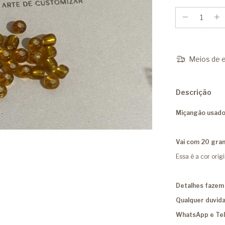
Meios de e
Descrição
Miçangão usado 
Vai com 20 gra
Essa é a cor orig
Detalhes fazem 
Qualquer duvida
WhatsApp e Te